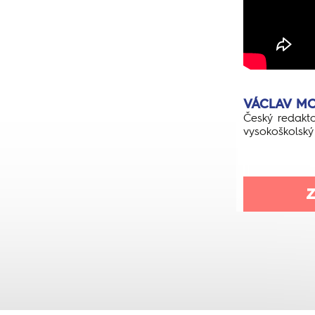
VÁCLAV M
Český redakt
vysokoškolský 
Z