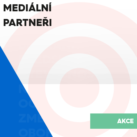
INKLUZE
MEDIÁLNÍ
INTEGRACE
PARTNEŘI
BOURÁNÍ
PŘEDSUDKŮ
OTEVŘENOST
NEJISTOTA
OCHOTA RISKOVAT
ZMĚNA
AKCE
OBOHACENÍ