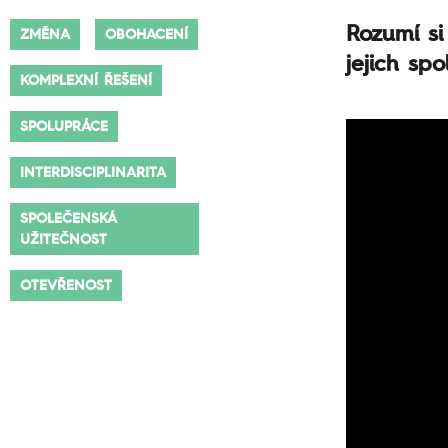
Rozumí si
ZMĚNA
OBOHACENÍ
jejich sp
KOMPLEXNÍ ŘEŠENÍ
SPOLUPRÁCE
INTERDISCIPLINARITA
SPOLEČENSKÁ
UŽITEČNOST
OTEVŘENOST