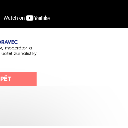
ORAVEC
or, moderátor a
učitel žurnalistiky
PĚT